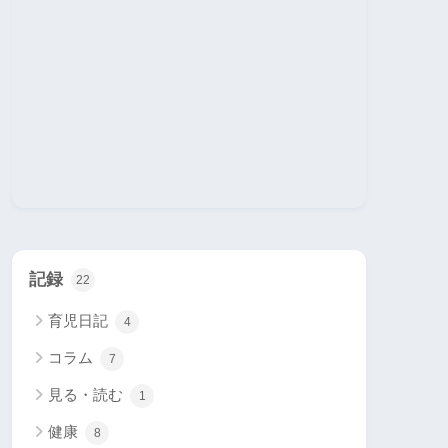
記録
22
育児日記
4
コラム
7
見る・読む
1
健康
8