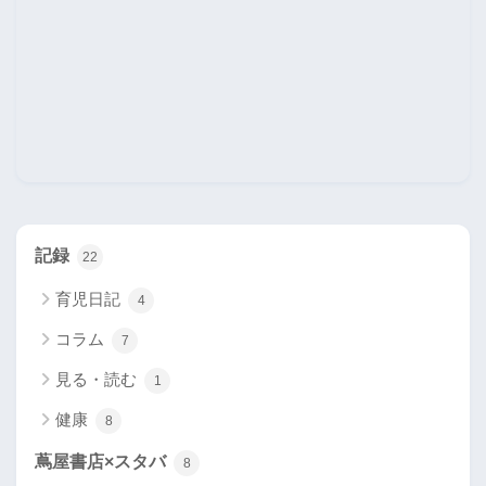
記録
22
育児日記
4
コラム
7
見る・読む
1
健康
8
蔦屋書店×スタバ
8