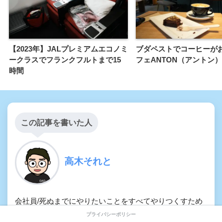
【2023年】JALプレミアムエコノミ
ブダペストでコーヒーが
ークラスでフランクフルトまで15
フェANTON（アントン
時間
この記事を書いた人
高木それと
会社員/死ぬまでにやりたいことをすべてやりつくすため
に日々模索中/旅好き、食べるの大好き。妻と娘と息子が
プライバシーポリシー